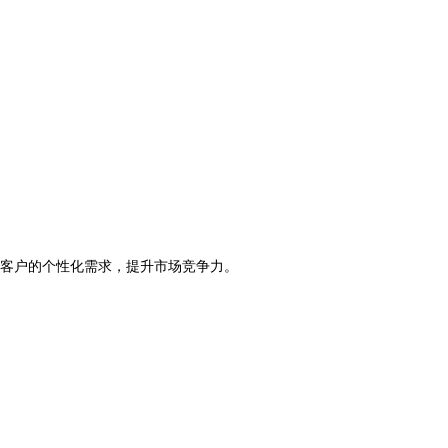
客户的个性化需求，提升市场竞争力。