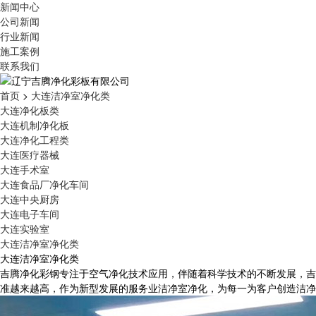
新闻中心
公司新闻
行业新闻
施工案例
联系我们
首页
>
大连洁净室净化类
大连净化板类
大连机制净化板
大连净化工程类
大连医疗器械
大连手术室
大连食品厂净化车间
大连中央厨房
大连电子车间
大连实验室
大连洁净室净化类
大连洁净室净化类
吉腾净化彩钢专注于空气净化技术应用，伴随着科学技术的不断发展，吉
准越来越高，作为新型发展的服务业洁净室净化，为每一为客户创造洁净