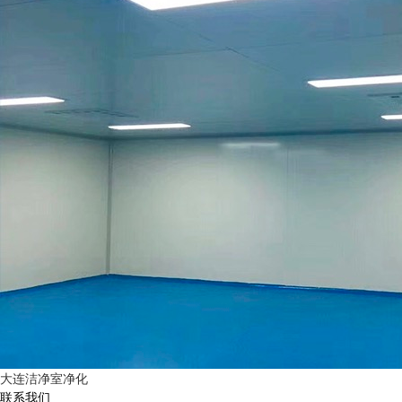
大连洁净室净化
联系我们