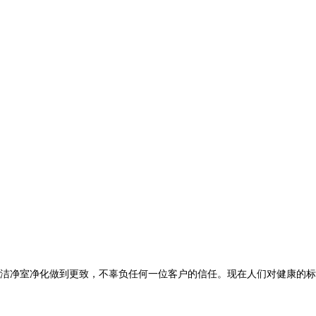
洁净室净化做到更致，不辜负任何一位客户的信任。现在人们对健康的标