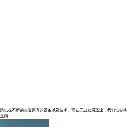
腾也在不断的改变原有的设备以及技术。现在工业发展迅速，我们也会将
空间