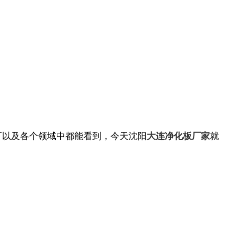
厂以及各个领域中都能看到，今天沈阳
就
大连净化板厂家