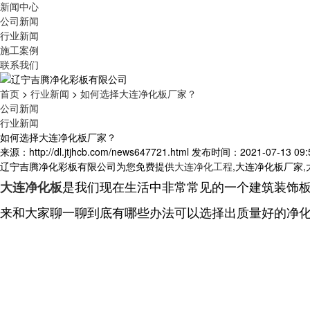
新闻中心
公司新闻
行业新闻
施工案例
联系我们
首页
>
行业新闻
>
如何选择大连净化板厂家？
公司新闻
行业新闻
如何选择大连净化板厂家？
来源：http://dl.jtjhcb.com/news647721.html
发布时间：2021-07-13 09:5
辽宁吉腾净化彩板有限公司为您免费提供
大连净化工程
,大连净化板厂家
是我们现在生活中非常常见的一个建筑装饰
大连净化板
来和大家聊一聊到底有哪些办法可以选择出质量好的净