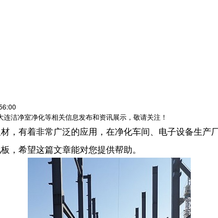
6:00
,大连洁净室净化等相关信息发布和资讯展示，敬请关注！
板材，有着非常广泛的应用，在净化车间、电子设备生产
化板，希望这篇文章能对您提供帮助。