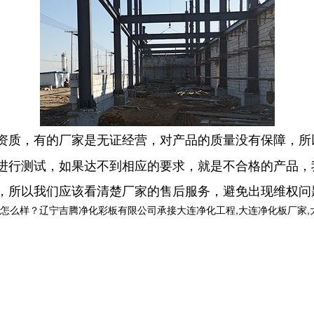
资质，有的厂家是无证经营，对产品的质量没有保障，所
进行测试，如果达不到相应的要求，就是不合格的产品，
，所以我们应该看清楚厂家的售后服务，避免出现维权问
？辽宁吉腾净化彩板有限公司承接大连净化工程,大连净化板厂家,大连洁净室