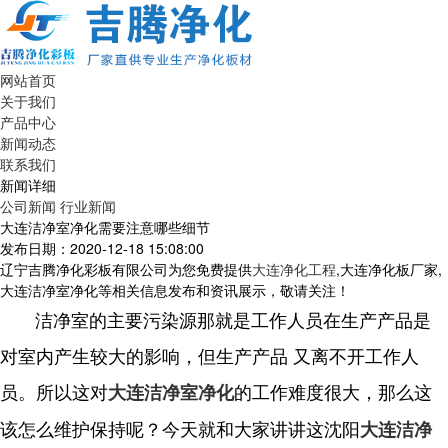
网站首页
关于我们
产品中心
新闻动态
联系我们
新闻详细
公司新闻
行业新闻
大连洁净室净化需要注意哪些细节
发布日期：2020-12-18 15:08:00
辽宁吉腾净化彩板有限公司为您免费提供
大连净化工程
,大连净化板厂家,
大连洁净室净化等相关信息发布和资讯展示，敬请关注！
洁净室的主要污染源那就是工作人员在生产产品是
对室内产生较大的影响，但生产产品 又离不开工作人
员。所以这对
的工作难度很大，那么这
大连洁净室净化
该怎么维护保持呢？今天就和大家讲讲这沈阳
大连洁净