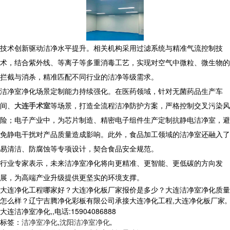
技术创新驱动洁净水平提升。相关机构采用过滤系统与精准气流控制技
术，结合紫外线、等离子等多重消毒工艺，实现对空气中微粒、微生物的
拦截与消杀，精准匹配不同行业的洁净等级需求。
洁净室净化场景定制能力持续强化。在医药领域，针对无菌药品生产车
间、
大连手术室
等场景，打造全流程洁净防护方案，严格控制交叉污染风
险；电子产业中，为芯片制造、精密电子组件生产定制抗静电洁净室，避
免静电干扰对产品质量造成影响。此外，食品加工领域的洁净室还融入了
易清洁、防腐蚀等专项设计，契合食品安全规范。
行业专家表示，未来洁净室净化将向更精准、更智能、更低碳的方向发
展，为高端产业升级提供更坚实的环境支撑。
大连净化工程哪家好？大连净化板厂家报价是多少？大连洁净室净化质量
怎么样？辽宁吉腾净化彩板有限公司承接大连净化工程,大连净化板厂家,
大连洁净室净化,,电话:15904086888
标签：
洁净室净化
,
沈阳洁净室净化
,