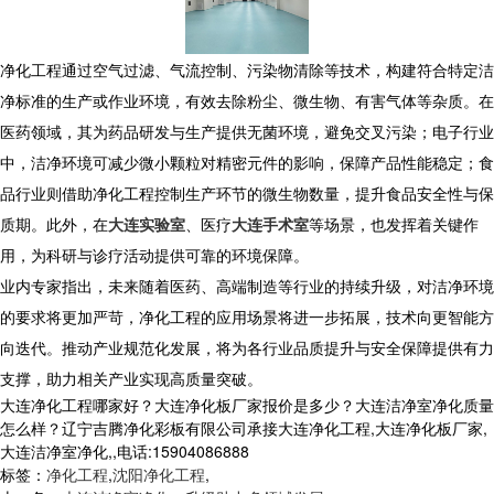
​ 净化工程通过空气过滤、气流控制、污染物清除等技术，构建符合特定洁
净标准的生产或作业环境，有效去除粉尘、微生物、有害气体等杂质。在
医药领域，其为药品研发与生产提供无菌环境，避免交叉污染；电子行业
中，洁净环境可减少微小颗粒对精密元件的影响，保障产品性能稳定；食
品行业则借助净化工程控制生产环节的微生物数量，提升食品安全性与保
质期。此外，在
大连实验室
、医疗
大连手术室
等场景，也发挥着关键作
用，为科研与诊疗活动提供可靠的环境保障。
​ 业内专家指出，未来随着医药、高端制造等行业的持续升级，对洁净环境
的要求将更加严苛，净化工程的应用场景将进一步拓展，技术向更智能方
向迭代。推动产业规范化发展，将为各行业品质提升与安全保障提供有力
支撑，助力相关产业实现高质量突破。
大连净化工程哪家好？大连净化板厂家报价是多少？大连洁净室净化质量
怎么样？辽宁吉腾净化彩板有限公司承接大连净化工程,大连净化板厂家,
大连洁净室净化,,电话:15904086888
标签：
净化工程
,
沈阳净化工程
,