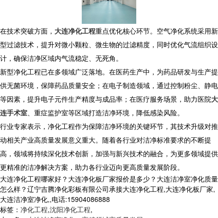
在技术突破方面，
大连净化工程
重点优化核心环节。空气净化系统采用新
型过滤技术，提升对微小颗粒、微生物的过滤精度，同时优化气流组织设
计，确保洁净区域内气流稳定、无死角。
​ 新型净化工程已在多领域广泛落地。在医药生产中，为药品研发与生产提
供无菌环境，保障药品质量安全；在电子制造领域，通过控制粉尘、静电
等因素，提升电子元件生产精度与成品率；在医疗服务场景，助力医院
大
连手术室
、重症监护室等区域打造洁净环境，降低感染风险。​
行业专家表示，净化工程作为保障洁净环境的关键环节，其技术升级对推
动相关产业高质量发展意义重大。随着各行业对洁净标准要求的不断提
高，领域将持续深化技术创新，加强与新兴技术的融合，为更多领域提供
更精准的洁净解决方案，助力各行业迈向更高质量发展阶段。
大连净化工程哪家好？大连净化板厂家报价是多少？大连洁净室净化质量
怎么样？辽宁吉腾净化彩板有限公司承接大连净化工程,大连净化板厂家,
大连洁净室净化,,电话:15904086888
标签：
净化工程
,
沈阳净化工程
,