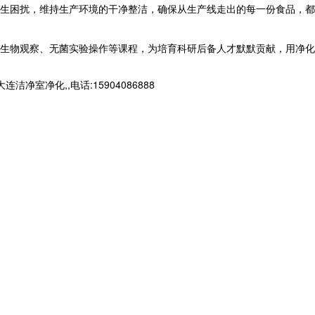
滋生困扰，维持生产环境的干净整洁，确保从生产线走出的每一份食品，都
生物观察、无菌实验操作等课程，为培育科研后备人才默默贡献，用净化
净化,,电话:15904086888