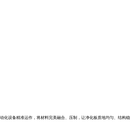
动化设备精准运作，将材料完美融合、压制，让净化板质地均匀、结构稳