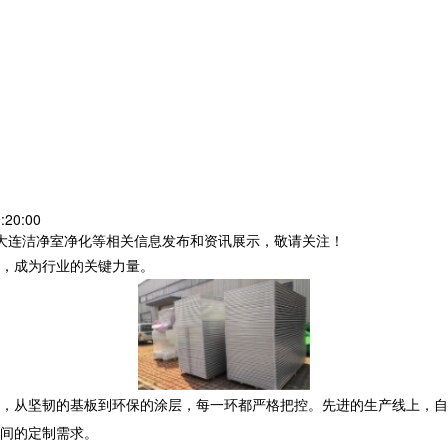
20:00
,大连洁净室净化等相关信息发布和资讯展示，敬请关注！
出，成为行业的关键力量。
，从坚韧的基板到环保的涂层，每一环都严格把控。先进的生产线上，自
间的定制需求。