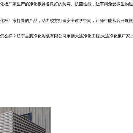
阳净化板厂家生产的净化板具备良好的防霉、抗菌性能，让车间免受微生物
化板厂家打造的产品，助力校方打造安全教学空间，让师生能从容开展微
？辽宁吉腾净化彩板有限公司承接大连净化工程,大连净化板厂家,大连洁净室