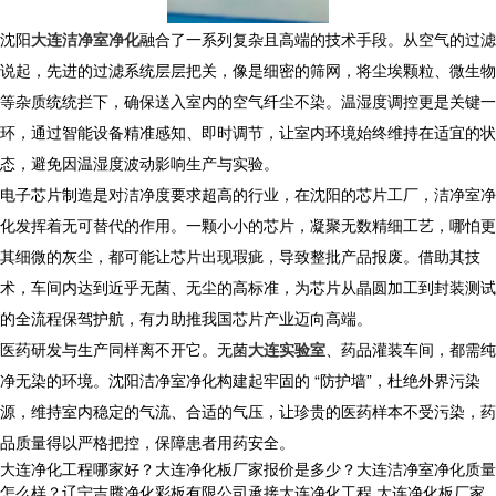
沈阳
大连洁净室净化
融合了一系列复杂且高端的技术手段。从空气的过滤
说起，先进的过滤系统层层把关，像是细密的筛网，将尘埃颗粒、微生物
等杂质统统拦下，确保送入室内的空气纤尘不染。温湿度调控更是关键一
环，通过智能设备精准感知、即时调节，让室内环境始终维持在适宜的状
态，避免因温湿度波动影响生产与实验。
电子芯片制造是对洁净度要求超高的行业，在沈阳的芯片工厂，洁净室净
化发挥着无可替代的作用。一颗小小的芯片，凝聚无数精细工艺，哪怕更
其细微的灰尘，都可能让芯片出现瑕疵，导致整批产品报废。借助其技
术，车间内达到近乎无菌、无尘的高标准，为芯片从晶圆加工到封装测试
的全流程保驾护航，有力助推我国芯片产业迈向高端。
医药研发与生产同样离不开它。无菌
大连实验室
、药品灌装车间，都需纯
净无染的环境。沈阳洁净室净化构建起牢固的 “防护墙”，杜绝外界污染
源，维持室内稳定的气流、合适的气压，让珍贵的医药样本不受污染，药
品质量得以严格把控，保障患者用药安全。
大连净化工程哪家好？大连净化板厂家报价是多少？大连洁净室净化质量
怎么样？辽宁吉腾净化彩板有限公司承接大连净化工程,大连净化板厂家,