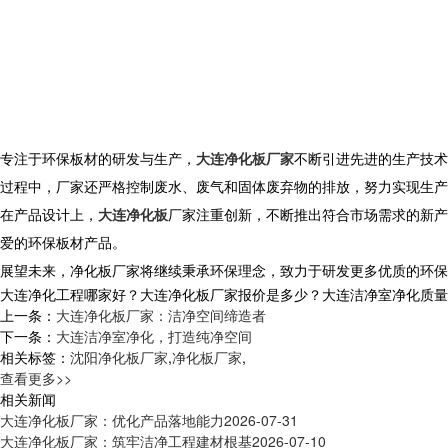
专注于环保板材的研发与生产，
大连净化板厂家
不断引进先进的生产技术
过程中，厂家还严格控制废水、废气和固体废弃物的排放，努力实现生产
在产品设计上，
大连净化板
厂家注重创新，不断推出符合市场需求的新产
爱的环保板材产品。
展望未来，净化板厂家将继续秉承环保理念，致力于研发更多优质的环保
大连净化工程哪家好？大连净化板厂家报价是多少？大连洁净室净化质量怎么样
上一条：
大连净化板厂家：洁净空间缔造者
下一条：
大连洁净室净化，打造纯净空间
相关标签：
沈阳净化板厂家
,
净化板厂家
,
查看更多>>
相关新闻
大连净化板厂家：优化产品落地能力
2026-07-31
大连净化板厂家：筑牢洁净工程建材根基
2026-07-10