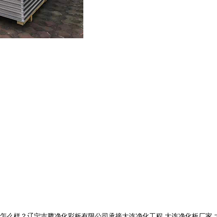
？辽宁吉腾净化彩板有限公司承接大连净化工程,大连净化板厂家,大连洁净室