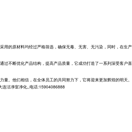
采用的原材料均经过严格筛选，确保无毒、无害、无污染，同时，在生产
通过不断优化产品结构，提高产品质量，它成功打造了一系列深受客户喜
力量。他们相信，在全体员工的共同努力下，它将迎来更加辉煌的明天。
净化,,电话:15904086888