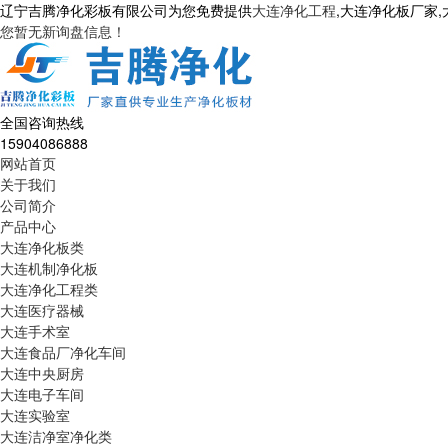
辽宁吉腾净化彩板有限公司为您免费提供
大连净化工程
,大连净化板厂家
您暂无新询盘信息！
全国咨询热线
15904086888
网站首页
关于我们
公司简介
产品中心
大连净化板类
大连机制净化板
大连净化工程类
大连医疗器械
大连手术室
大连食品厂净化车间
大连中央厨房
大连电子车间
大连实验室
大连洁净室净化类