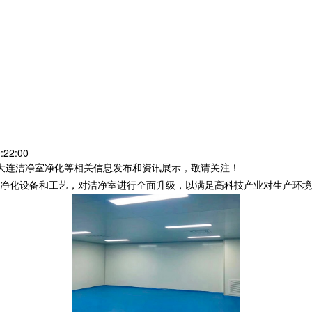
22:00
,大连洁净室净化等相关信息发布和资讯展示，敬请关注！
净化设备和工艺，对洁净室进行全面升级，以满足高科技产业对生产环境