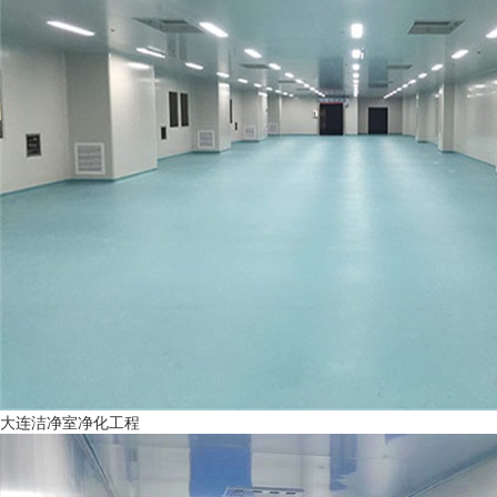
大连洁净室净化工程