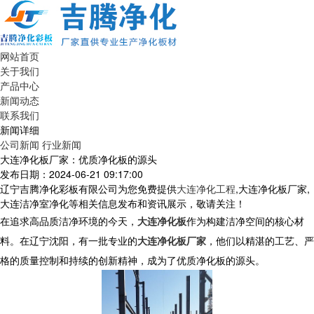
网站首页
关于我们
产品中心
新闻动态
联系我们
新闻详细
公司新闻
行业新闻
大连净化板厂家：优质净化板的源头
发布日期：2024-06-21 09:17:00
辽宁吉腾净化彩板有限公司为您免费提供
大连净化工程
,大连净化板厂家,
大连洁净室净化等相关信息发布和资讯展示，敬请关注！
在追求高品质洁净环境的今天，
大连净化板
作为构建洁净空间的核心材
料。在辽宁沈阳，有一批专业的
大连净化板厂家
，他们以精湛的工艺、严
格的质量控制和持续的创新精神，成为了优质净化板的源头。